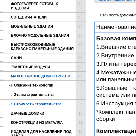
ФОТОГАЛЕРЕЯ ГОТОВЫХ
02
ИЗДЕЛИЙ
Стоимость домокомп
CЭНДВИЧ-ПАНЕЛИ
03
Наименование
МОБИЛЬНЫЕ ЗДАНИЯ
04
БЛОЧНО МОДУЛЬНЫЕ ЗДАНИЯ
05
Базовая комп
БЫСТРОВОЗВОДИМЫЕ
06
1.Внешние ст
КАРКАСНО ПАНЕЛЬНЫЕ ЗДАНИЯ
2.Внутренние
САНИ
07
3.Плиты пере
ТУАЛЕТНЫЕ МОДУЛИ
08
4.Межэтажные
МАЛОЭТАЖНОЕ ДОМОСТРОЕНИЕ
09
или панельны
Описание технологии
5.Крышные к
система или п
Этапы строительства
6.Инструкция 
Стоимость строительства
*Комплект па
ДАЧНЫЕ ДОМИКИ
10
сборки
КОНСТРУКЦИИ ИЗ МЕТАЛЛА
11
Комплектаци
ИЗДЕЛИЯ ДЛЯ НАСЕЛЕНИЯ ПОД
12